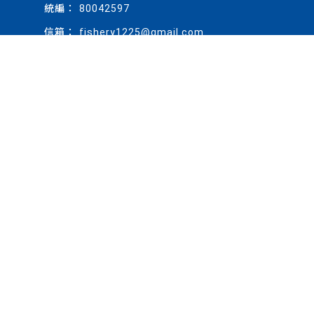
80042597
fishery1225@gmail.com
關於漁讚
當季海鮮
線上購買
批發專區
購物須知
活動消息
聯絡我們
海鮮批發
海鮮團購
海鮮團購批發
雲林海鮮批發
雲林海鮮團購