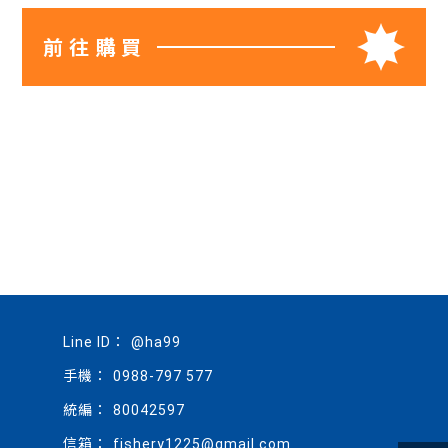
前往購買
@ha99
0988-797 577
80042597
fishery1225@gmail.com