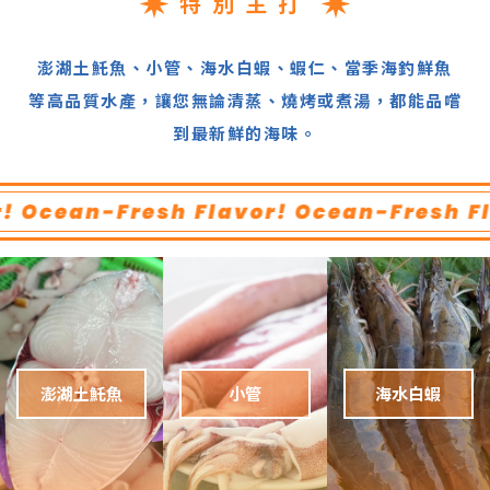
特別主打
澎湖土魠魚、小管、海水白蝦、蝦仁、當季海釣鮮魚
等高品質水產，讓您無論清蒸、燒烤或煮湯，都能品嚐
到最新鮮的海味。
澎湖土魠魚
小管
海水白蝦