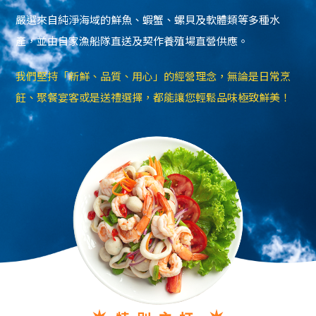
嚴選來自純淨海域的鮮魚、蝦蟹、螺貝及軟體類等多種水
產，並由自家漁船隊直送及契作養殖場直營供應。
我們堅持「新鮮、品質、用心」的經營理念，無論是日常烹
飪、聚餐宴客或是送禮選擇，都能讓您輕鬆品味極致鮮美！