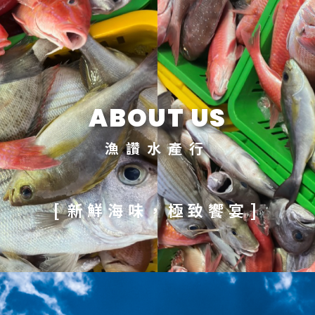
雲林海鮮團購
ABOUT US
漁讚水產行
[
]
新鮮海味，極致饗宴